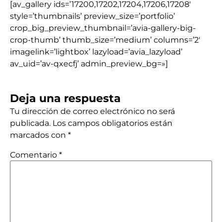
[av_gallery ids=’17200,17202,17204,17206,17208′
style=’thumbnails’ preview_size=’portfolio’
crop_big_preview_thumbnail=’avia-gallery-big-
crop-thumb’ thumb_size=’medium’ columns=’2′
imagelink=’lightbox’ lazyload=’avia_lazyload’
av_uid=’av-qxecfj’ admin_preview_bg=»]
Deja una respuesta
Tu dirección de correo electrónico no será
publicada.
Los campos obligatorios están
marcados con
*
Comentario
*